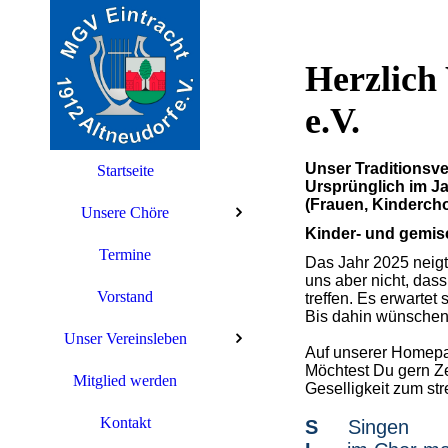
Herzlich
e.V.
Unser Traditionsve
Startseite
Ursprünglich im J
(Frauen, Kinderchor
Unsere Chöre
Kinder- und gemis
Termine
Das Jahr 2025 neigt
uns aber nicht, dass
Vorstand
treffen. Es erwarte
Bis dahin wünschen
Unser Vereinsleben
Auf unserer Homepag
Möchtest Du gern Ze
Mitglied werden
Geselligkeit zum str
Kontakt
S
Singen