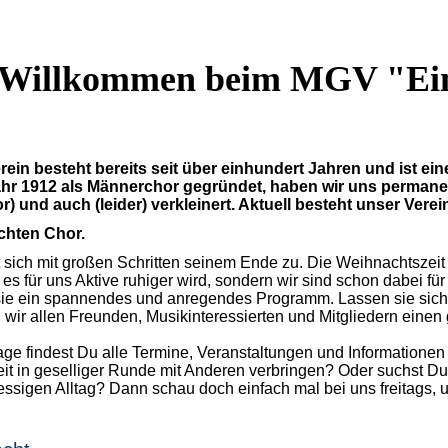
 Willkommen beim MGV "Ein
rein besteht bereits seit über einhundert Jahren und ist ein
ahr 1912 als Männerchor gegründet, haben wir uns permane
) und auch (leider) verkleinert. Aktuell besteht unser Vere
chten Chor
.
 sich mit großen Schritten seinem Ende zu. Die Weihnachtszeit 
 es für uns Aktive ruhiger wird, sondern wir sind schon dabei 
t sie ein spannendes und anregendes Programm. Lassen sie sich
 wir allen Freunden, M
usikinteressierten und Mitgliedern einen 
e findest Du alle Termine, Veranstaltungen und Informationen
it in geselliger Runde mit Anderen verbringen? Oder suchst Du
essigen Alltag? Dann schau doch einfach mal bei uns freitags, u