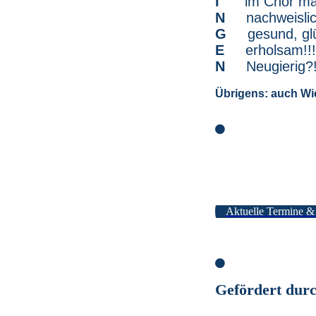
I
im Chor ma
N
nachweisli
G
gesund, glü
E
erholsam!!
N
Neugierig
Übrigens: auch Wie
Aktuelle Termine &
Gefördert durc